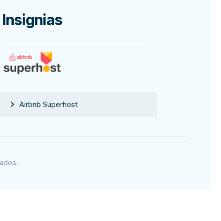
Insignias
Airbnb Superhost
vados.